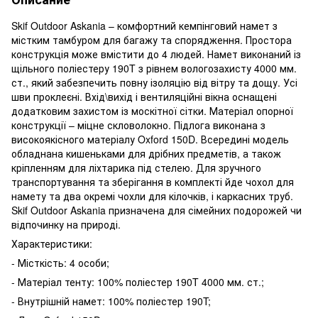
Skif Outdoor Askania – комфортний кемпінговий намет з
містким тамбуром для багажу та спорядження. Простора
конструкція може вмістити до 4 людей. Намет виконаний із
щільного поліестеру 190T з рівнем вологозахисту 4000 мм.
ст., який забезпечить повну ізоляцію від вітру та дощу. Усі
шви проклеєні. Вхід\вихід і вентиляційні вікна оснащені
додатковим захистом із москітної сітки. Матеріал опорної
конструкції – міцне скловолокно. Підлога виконана з
високоякісного матеріалу Oxford 150D. Всередині модель
обладнана кишеньками для дрібних предметів, а також
кріпленням для ліхтарика під стелею. Для зручного
транспортування та зберігання в комплекті йде чохол для
намету та два окремі чохли для кілочків, і каркасних труб.
Skif Outdoor Askania призначена для сімейних подорожей чи
відпочинку на природі.
Характеристики:
- Місткість: 4 особи;
- Матеріал тенту: 100% поліестер 190T 4000 мм. ст.;
- Внутрішній намет: 100% поліестер 190T;