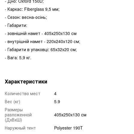
- Дно: Oxford 150D;
- Каркас: Fiberglass 9,5 мм;
- Сезон: весна-осінь;
- Габарити:
- зовнішній намет - 405х250x130 см
- внутрішній намет - 220х240x120 см;
- Габарити в упаковці: 65x32x20 см;
- Вага: 5,9 кг.
Характеристики
Количество мест
4
Вес (кг)
5.9
Размеры
разложенной
405х250x130 см
(ДхВхШ)
Наружный тент
Polyester 190T