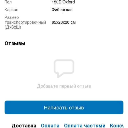
Пол
150D Oxford
Каркас
Фиберглас
Размер
транспортировочный
65х23х20 см
(ДхВхШ)
Отзывы
Добавьте первый отзыв
Написать отзыв
Доставка
Оплата
Оплата частями
Консул