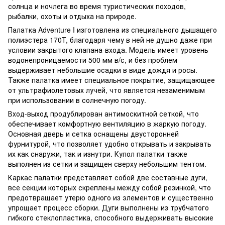
солнца и ночлега во время туристических походов,
рыбалки, охоты и отдыха на природе.
Палатка Adventure I изготовлена из специального дышащего
полиэстера 170T, благодаря чему в ней не душно даже при
условии закрытого клапана-входа. Модель имеет уровень
водонепроницаемости 500 мм в/с, и без проблем
выдерживает небольшие осадки в виде дождя и росы.
Также палатка имеет специальное покрытие, защищающее
от ультрафиолетовых лучей, что является незаменимым
при использовании в солнечную погоду.
Вход-выход продублирован антимоскитной сеткой, что
обеспечивает комфортную вентиляцию в жаркую погоду.
Основная дверь и сетка оснащены двусторонней
фурнитурой, что позволяет удобно открывать и закрывать
их как снаружи, так и изнутри. Купол палатки также
выполнен из сетки и защищен сверху небольшим тентом.
Каркас палатки представляет собой две составные дуги,
все секции которых скреплены между собой резинкой, что
предотвращает утерю одного из элементов и существенно
упрощает процесс сборки. Дуги выполнены из трубчатого
гибкого стеклопластика, способного выдерживать высокие