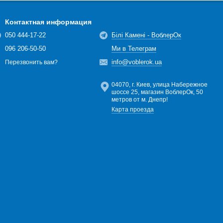
Контактная информация
050 444-17-22
Білі Камені - ВоблерОк
096 206-50-50
Ми в Телеграм
info@voblerok.ua
Перезвонить вам?
04070, г. Киев, улица Набережное
шоссе 25, магазин ВоблерОк, 50
метров от м. Днепр!
Карта проезда