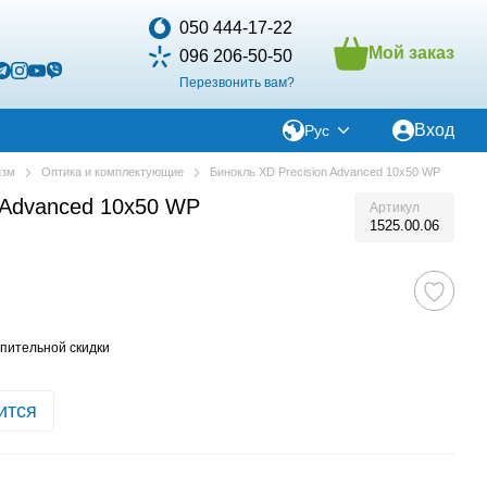
050 444-17-22
Мой заказ
096 206-50-50
Перезвонить вам?
Вход
Рус
изм
Оптика и комплектующие
Бинокль XD Precision Advanced 10х50 WP
n Advanced 10х50 WP
Артикул
1525.00.06
пительной скидки
ится