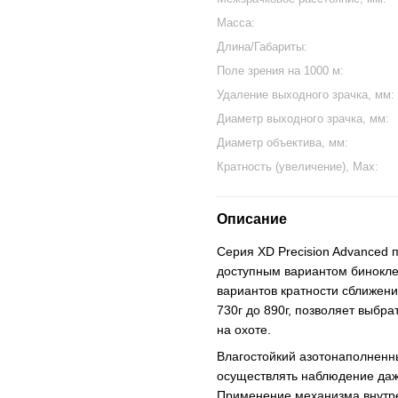
Масса:
Длина/Габариты:
Поле зрения на 1000 м:
Удаление выходного зрачка, мм:
Диаметр выходного зрачка, мм:
Диаметр объектива, мм:
Кратность (увеличение), Max:
Описание
Серия XD Precision Advanced
доступным вариантом бинокле
вариантов кратности сближени
730г до 890г, позволяет выбр
на охоте.
Влагостойкий азотонаполненны
осуществлять наблюдение даже
Применение механизма внутре