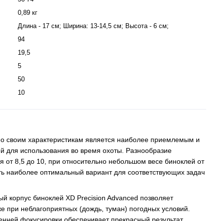
0,89 кг
Длина - 17 см; Ширина: 13-14,5 см; Высота - 6 см;
94
19,5
5
50
10
 по своим характеристикам является наиболее приемлемым и
й для использования во время охоты. Разнообразие
я от 8,5 до 10, при относительно небольшом весе биноклей от
ать наиболее оптимальный вариант для соответствующих задач
й корпус биноклей XD Precision Advanced позволяет
 при неблагоприятных (дождь, туман) погодных условий.
нней фокусировки обеспечивает прекрасный результат