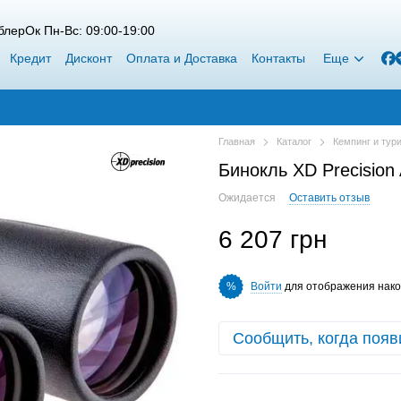
лерОк Пн-Вс: 09:00-19:00
Кредит
Дисконт
Оплата и Доставка
Контакты
Еще
Главная
Каталог
Кемпинг и тур
Бинокль XD Precisio
Ожидается
Оставить отзыв
6 207 грн
Войти
для отображения нако
%
Сообщить, когда появ