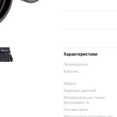
Характеристики
Производитель:
Комплект:
Модель:
Коррекция диоптрий:
Минимальное расстояние
фокусировки, м:
Система призм:
Межзрачковое расстояние, мм: