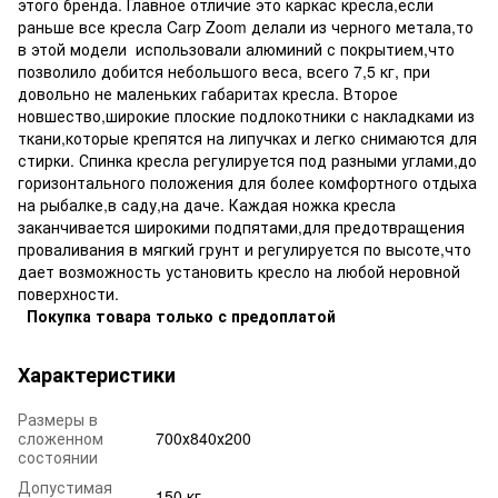
этого бренда. Главное отличие это каркас кресла,если
раньше все кресла Carp Zoom делали из черного метала,то
в этой модели использовали алюминий с покрытием,что
позволило добится небольшого веса, всего 7,5 кг, при
довольно не маленьких габаритах кресла. Второе
новшество,широкие плоские подлокотники с накладками из
ткани,которые крепятся на липучках и легко снимаются для
стирки. Спинка кресла регулируется под разными углами,до
горизонтального положения для более комфортного отдыха
на рыбалке,в саду,на даче. Каждая ножка кресла
заканчивается широкими подпятами,для предотвращения
проваливания в мягкий грунт и регулируется по высоте,что
дает возможность установить кресло на любой неровной
поверхности.
Покупка товара только с предоплатой
Характеристики
Размеры в
сложенном
700х840х200
состоянии
Допустимая
150 кг