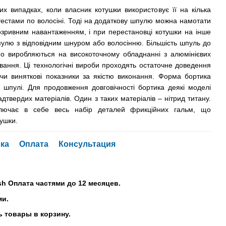
тих випадках, коли власник котушки використовує її на кілька
 тестами по волосіні. Тоді на додаткову шпулю можна намотати
озривним навантаженням, і при перестановці котушки на інше
улю з відповідним шнуром або волосінню. Більшість шпуль до
no виробляються на високоточному обладнанні з алюмінієвих
вання. Ці технологічні вироби проходять остаточне доведення
чи виняткові показники за якістю виконання. Форма бортика
і шпулі. Для продовження довговічності бортика деякі моделі
твердих матеріалів. Один з таких матеріалів – нітрид титану.
ключає в себе весь набір деталей фрикційних гальм, що
тушки.
ка
Оплата
Консультация
sh Оплата частями до 12 месяцев.
ми.
 товары в корзину.