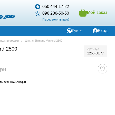
050 444-17-22
Мой заказ
096 206-50-50
Перезвонить вам?
Вход
Рус
пули и смазки
Шпуля Shimano Vanford 2500
rd 2500
Артикул
2266.68.77
грн
пительной скидки