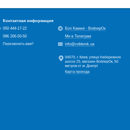
Контактная информация
050 444-17-22
Білі Камені - ВоблерОк
096 206-50-50
Ми в Телеграм
info@voblerok.ua
Перезвонить вам?
04070, г. Киев, улица Набережное
шоссе 25, магазин ВоблерОк, 50
метров от м. Днепр!
Карта проезда