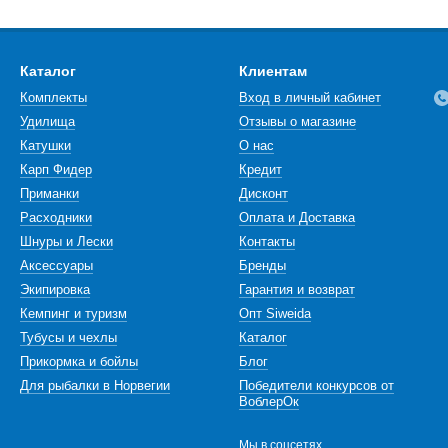
Каталог
Клиентам
Комплекты
Вход в личный кабинет
Удилища
Отзывы о магазине
Катушки
О нас
Карп Фидер
Кредит
Приманки
Дисконт
Расходники
Оплата и Доставка
Шнуры и Лески
Контакты
Аксессуары
Бренды
Экипировка
Гарантия и возврат
Кемпинг и туризм
Опт Siweida
Тубусы и чехлы
Каталог
Прикормка и бойлы
Блог
Для рыбалки в Норвегии
Победители конкурсов от
ВоблерОк
Мы в соцсетях