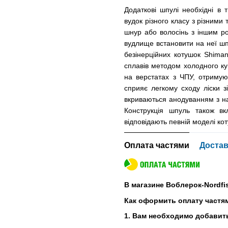
Додаткові шпулі необхідні в 
вудок різного класу з різними
шнур або волосінь з іншим р
вудлище встановити на неї шп
безінерційних котушок Shima
сплавів методом холодного ку
на верстатах з ЧПУ, отримую
сприяє легкому сходу ліски з
вкриваються анодуванням з над
Конструкція шпуль також в
відповідають певній моделі ко
Оплата частями
Достав
В магазине Воблерок-Nordfi
Как оформить оплату частя
1. Вам необходимо добавить