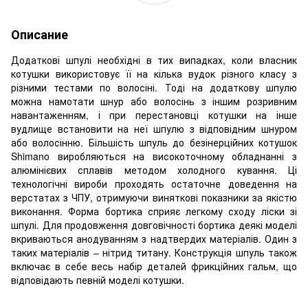
Описание
Додаткові шпулі необхідні в тих випадках, коли власник
котушки використовує її на кілька вудок різного класу з
різними тестами по волосіні. Тоді на додаткову шпулю
можна намотати шнур або волосінь з іншим розривним
навантаженням, і при перестановці котушки на інше
вудлище встановити на неї шпулю з відповідним шнуром
або волосінню. Більшість шпуль до безінерційних котушок
Shimano виробляються на високоточному обладнанні з
алюмінієвих сплавів методом холодного кування. Ці
технологічні вироби проходять остаточне доведення на
верстатах з ЧПУ, отримуючи виняткові показники за якістю
виконання. Форма бортика сприяє легкому сходу ліски зі
шпулі. Для продовження довговічності бортика деякі моделі
вкриваються анодуванням з надтвердих матеріалів. Один з
таких матеріалів – нітрид титану. Конструкція шпуль також
включає в себе весь набір деталей фрикційних гальм, що
відповідають певній моделі котушки.