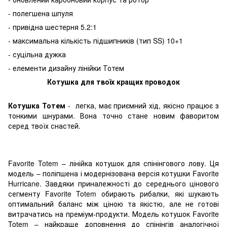
- полегшена шпуля
- привідна шестерня 5.2:1
- максимальна кількість підшипників (тип SS) 10+1
- суцільна дужка
- елементи дизайну лінійки Тотем
Котушка для твоїх кращих проводок
Котушка Тотем
- легка, має приємний хід, якісно працює з
тонкими шнурами. Вона точно стане новим фаворитом
серед твоїх снастей.
Favorite Totem – лінійка котушок для спінінгового лову. Ця
модель – поліпшена і модернізована версія котушки Favorite
Hurricane. Завдяки приналежності до середнього цінового
сегменту Favorite Totem обирають рибалки, які шукають
оптимальний баланс між ціною та якістю, але не готові
витрачатись на преміум-продукти. Модель котушок Favorite
Totem – найкраще доповнення до спінінгів аналогічної