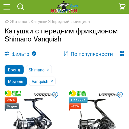
Каталог
Катушки
Передний фрикцион
Катушки с передним фрикционом
Shimano Vanquish
Фильтр
По популярности
2
Бренд
Shimano
Модель
Vanquish
−25%
Новинка
Видео
−23%