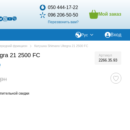
050 444-17-22
Мой заказ
096 206-50-50
Перезвонить вам?
Вход
Рус
ередний фрикцион
Катушка Shimano Ultegra 21 2500 FC
gra 21 2500 FC
Артикул
2266.35.93
в
грн
пительной скидки