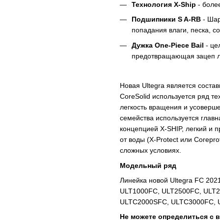
Технология X-Ship
- боле
Подшипники S A-RB
- Шар
попадания влаги, песка, с
Дужка One-Piece Bail
- це
предотвращающая зацеп л
Новая Ultegra является состав
CoreSolid используется ряд т
легкость вращения и усоверше
семейства используется главн
концепцией X-SHIP, легкий и 
от воды (X-Protect или Corepr
сложных условиях.
Модельный ряд
Линейка новой Ultegra FC 20
ULT1000FC, ULT2500FC, ULT
ULTC2000SFC, ULTC3000FC,
Не можете определиться с