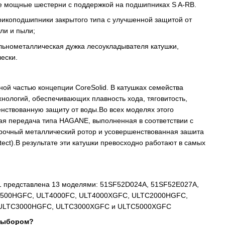
е мощные шестерни с поддержкой на подшипниках S A-RB.
икоподшипники закрытого типа с улучшенной защитой от
оли и пыли;
льнометаллическая дужка лесоукладывателя катушки,
ески.
ной частью концепции CoreSolid. В катушках семейства
ехнологий, обеспечивающих плавность хода, тяговитость,
нствованную защиту от воды.Во всех моделях этого
ая передача типа HAGANE, выполненная в соответствии с
прочный металлический ротор и усовершенствованная зашита
otect).В результате эти катушки превосходно работают в самых
21 представлена 13 моделями: 51SF52D024A, 51SF52E027A,
2500HGFC, ULT4000FC, ULT4000XGFC, ULTC2000HGFC,
 ULTC3000HGFC, ULTC3000XGFC и ULTC5000XGFC
 выбором?