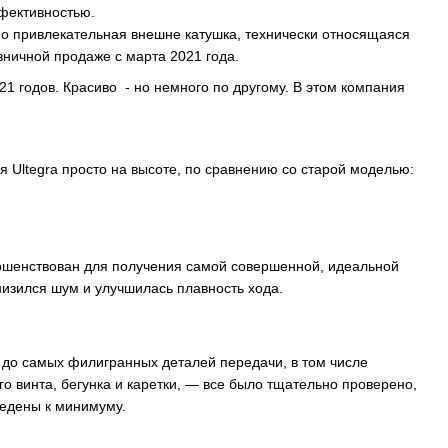
фективностью.
но привлекательная внешне катушка, технически относящаяся
зничной продаже с марта 2021 года.
1 годов. Красиво - но немного по другому. В этом компания
я Ultegra просто на высоте, по сравнению со старой моделью:
ершенствован для получения самой совершенной, идеальной
низился шум и улучшилась плавность хода.
 до самых филигранных деталей передачи, в том числе
го винта, бегунка и каретки, — все было тщательно проверено,
ведены к минимуму.