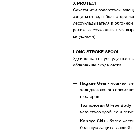
X-PROTECT
Сочетанием водоотталкивающе
защиты от воды без потери ле
лесоукладывателя и обгонной 
ролика лесоукладывателя выр
катушками).
LONG STROKE SPOOL
Удлиненная шпуля улучшает з
облегчению схода лески.
Hagane Gear
- мощная, ле
холоднокованого алюмини
шестерни;
Технология G Free Body
-
чего стало удобнее и легч
Корпус CI4+
- более жестк
большую защиту главной п