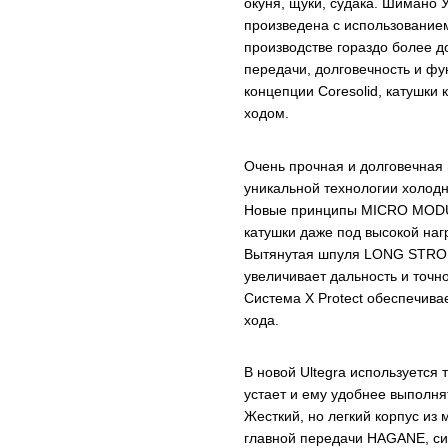
окуня, щуки, судака. Шимано 
произведена с использование
производстве гораздо более д
передачи, долговечность и фу
концепции Coresolid, катушки
ходом.
Очень прочная и долговечная
уникальной технологии холод
Новые принципы MICRO MODUL
катушки даже под высокой наг
Вытянутая шпуля LONG STROK
увеличивает дальность и точн
Система X Protect обеспечива
хода.
В новой Ultegra используется
устает и ему удобнее выполня
Жесткий, но легкий корпус из
главной передачи HAGANE, си