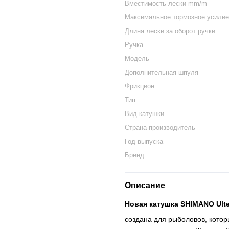
Вместимость лески mm/m
Максимальное тормозное усилие
Длина лески за оборот ручки
Ручка
Модель
Дополнительная шпуля
Фрикцион
Тип
Вид катушки
Страна производитель
Год выпуска
Бренд
Описание
Новая катушка SHIMANO Ulte
создана для рыболовов, кото