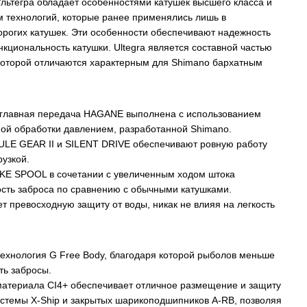
Ультегра обладает особенностями катушек высшего класса и
м технологий, которые ранее применялись лишь в
орогих катушек. Эти особенности обеспечивают надежность
нкциональность катушки. Ultegra является составной частью
 которой отличаются характерным для Shimano бархатным
 главная передача HAGANE выполнена с использованием
ной обработки давлением, разработанной Shimano.
E GEAR II и SILENT DRIVE обеспечивают ровную работу
рузкой.
E SPOOL в сочетании с увеличенным ходом штока
ость заброса по сравнению с обычными катушками.
ет превосходную защиту от воды, никак не влияя на легкость
 технология G Free Body, благодаря которой рыболов меньше
ть забросы.
 материала CI4+ обеспечивает отличное размещение и защиту
стемы X-Ship и закрытых шарикоподшипников A-RB, позволяя