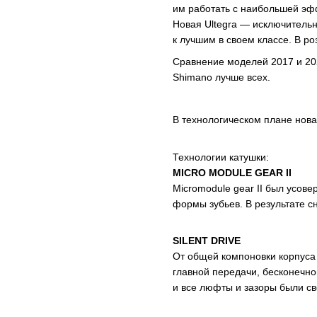
им работать с наибольшей эф
Новая Ultegra — исключитель
к лучшим в своем классе. В ро
Cравнение моделей 2017 и 202
Shimano лучше всех.
В технологическом плане нова
Технологии катушки:
MICRO MODULE GEAR II
Micromodule gear II был усов
формы зубьев. В результате с
SILENT DRIVE
От общей компоновки корпуса
главной передачи, бесконечно
и все люфты и зазоры были с