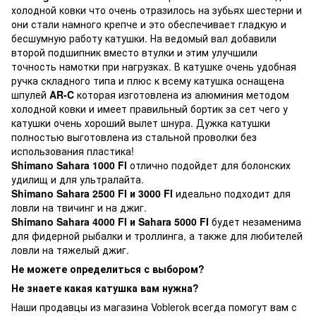
холодной ковки что очень отразилось на зубьях шестерни и
они стали намного крепче и это обеспечивает гладкую и
бесшумную работу катушки. На ведомый вал добавили
второй подшипник вместо втулки и этим улучшили
точность намотки при нагрузках. В катушке очень удобная
ручка складного типа и плюс к всему катушка оснащена
шпулей
AR-C
которая изготовлена из алюминия методом
холодной ковки и имеет правильный бортик за сет чего у
катушки очень хороший вылет шнура. Дужка катушки
полностью выготовлена из стальной проволки без
использования пластика!
Shimano Sahara 1000 FI
отлично подойдет для болонских
удилищ и для ультралайта.
Shimano Sahara 2500 FI и 3000 FI
идеально подходит для
ловли на твичинг и на джиг.
Shimano Sahara 4000 FI и Sahara 5000 FI
будет незаменима
для фидерной рыбалки и троллинга, а также для любителей
ловли на тяжелый джиг.
Не можете определиться с выбором?
Не знаете какая катушка вам нужна?
Наши продавцы из магазина Voblerok всегда помогут вам с