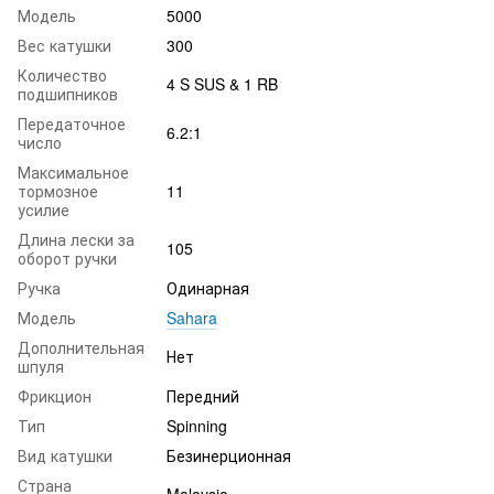
Модель
5000
Вес катушки
300
Количество
4 S SUS & 1 RB
подшипников
Передаточное
6.2:1
число
Максимальное
тормозное
11
усилие
Длина лески за
105
оборот ручки
Ручка
Одинарная
Модель
Sahara
Дополнительная
Нет
шпуля
Фрикцион
Передний
Тип
Spinning
Вид катушки
Безинерционная
Страна
Malaysia