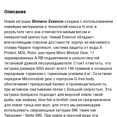
Описание
Новая катушка
Shimano Exsence
создана с использованием
новейших материалов и технологий класса hi-end, в
результате чего она отличается малым весом и
невероятной крепостью. Новый Exsence обладает
впечатляющим списком достоинств: корпус из магниевого
сплава Hagane magnesium, система защиты от воды X-
Protect, MGL Rotor, шестерня Micro Module Gear, 11
экранированных A-RB подшипников и цельнотянутой
титановой дужкой лесоукладывателя. Стоит отметить, что
катушка размера 3000 весит всего 199 граммов и оснащена
передовым тормозом с тормозным усилием 9 кг. Сочетание
передачи Micromodule gear с корпусом G-free body
обеспечивает прекрасный баланс и производительность
при активном сматывании лески с большой скоростью. Эта
катушка прекрасно подходит для морской ловли такой
рыбы, как seabass, blue fish и lerefish (она не предназначена
для ловли тунца или акул, для этого мы рекомендуем
использовать сверхмощные катушки SW, такие как
Twinpower / Stella SW). При ловле в пресной воде эта