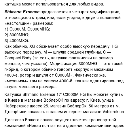
катушка может использоваться для любых видов.
Shimаno Exsence
предлагается в четырех модификациях,
относящихся к трем, или, если угодно, к двум с половиной
«настоящим» размерам:
1) C3000M, C3000MHG;
2) 3000MHG;
3) 4000MXG.
Как обычно, XG обозначает особо высокую передачу, HG —
высокую передачу, M — шпулю средней глубины, С —
Compact Body (то есть, катушка фактически на размер
меньше, чем указано). Модификация 3000MHG — это такой
гибрид, о котором обычно говорят «корпус и механизм
4000-е, ротор и шпуля от С3000M». Фактически же,
«механизм» там не совсем 4000-й, так как адаптирован под
шпулю меньшего размера.
Катушка Shimano Exsence 17’ C3000M HG Вы можете купить
в Киеве в магазине ВоблерОК по адресу: г. Киев, улица
Набережное шоссе 25, магазин ВоблерОк, 50 метров от м.
Днепр! или заказать в нашем интернет магазине Voblerok.ua
Доставка Вашего заказа осуществляется транспортной
компанией «Новая почта» на отделения компании или адрес