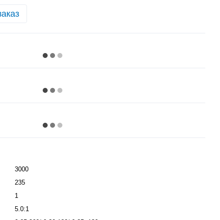
заказ
3000
235
1
5.0:1