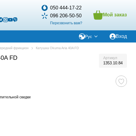
050 444-17-22
Мой заказ
096 206-50-50
Перезвонить вам?
Вход
Рус
ередний фрикцион
Катушка Okuma Aria 40A FD
40A FD
Артикул
1353.10.84
пительной скидки