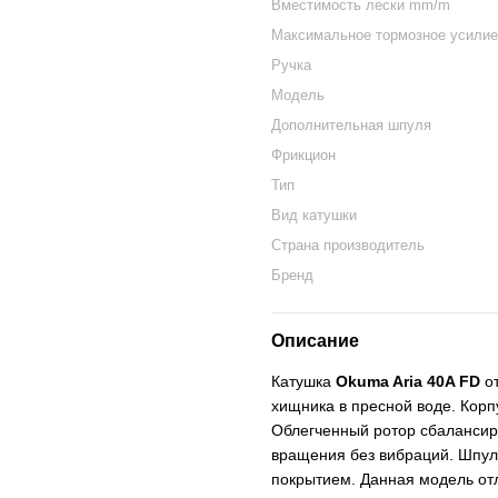
Вместимость лески mm/m
Максимальное тормозное усилие
Ручка
Модель
Дополнительная шпуля
Фрикцион
Тип
Вид катушки
Страна производитель
Бренд
Описание
Катушка
Okuma Aria 40A FD
от
хищника в пресной воде. Корп
Облегченный ротор сбалансир
вращения без вибраций. Шпул
покрытием. Данная модель отл