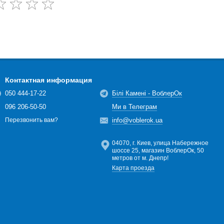
Контактная информация
050 444-17-22
Білі Камені - ВоблерОк
096 206-50-50
Ми в Телеграм
info@voblerok.ua
Перезвонить вам?
04070, г. Киев, улица Набережное
шоссе 25, магазин ВоблерОк, 50
метров от м. Днепр!
Карта проезда