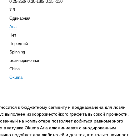
0.25-260/ 0.30-180/ 0.35 -130
7.9
Одинарная
Aria
Нет
Передний
Spinning
Безинерционная
China
Okuma
носится к бюджетному сегменту и предназначена для ловли
ус выполнен из коррозиестойкого графита высокой прочности.
ованный на компьютере позволяет добиться равномерного
я в катушке Okuma Aria алюминиевая с анодированным
ично подойдет для любителей и для тех, кто только начинает