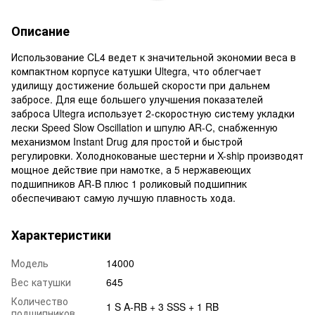
Описание
Использование CL4 ведет к значительной экономии веса в
компактном корпусе катушки Ultegra, что облегчает
удилищу достижение большей скорости при дальнем
забросе. Для еще большего улучшения показателей
заброса Ultegra использует 2-скоростную систему укладки
лески Speed Slow Oscillation и шпулю AR-C, снабженную
механизмом Instant Drug для простой и быстрой
регулировки. Холоднокованые шестерни и X-ship производят
мощное действие при намотке, а 5 нержавеющих
подшипников AR-B плюс 1 роликовый подшипник
обеспечивают самую лучшую плавность хода.
Характеристики
Модель
14000
Вес катушки
645
Количество
1 S A-RB + 3 SSS + 1 RB
подшипников