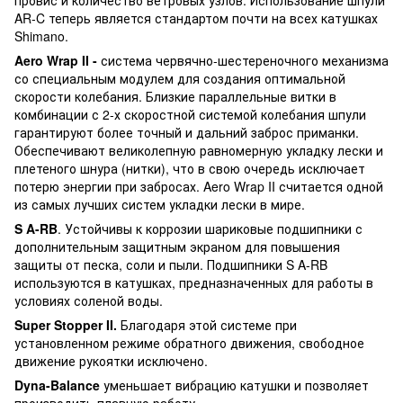
AR-C теперь является стандартом почти на всех катушках
Shimano.
Aero Wrap II
-
система червячно-шестереночного механизма
со специальным модулем для создания оптимальной
скорости колебания. Близкие параллельные витки в
комбинации с 2-х скоростной системой колебания шпули
гарантируют более точный и дальний заброс приманки.
Обеспечивают великолепную равномерную укладку лески и
плетеного шнура (нитки), что в свою очередь исключает
потерю энергии при забросах. Aero Wrap II считается одной
из самых лучших систем укладки лески в мире.
S
A
-
RB
. Устойчивы к коррозии шариковые подшипники с
дополнительным защитным экраном для повышения
защиты от песка, соли и пыли. Подшипники S A-RB
используются в катушках, предназначенных для работы в
условиях соленой воды.
Super Stopper II
.
Благодаря этой системе при
установленном режиме обратного движения, свободное
движение рукоятки исключено.
Dyna
-
Balance
уменьшает вибрацию катушки и позволяет
производить плавную работу.