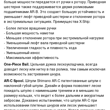
больше мощности передается от ручки к ротору. Приводная
шестерня также поддерживается двумя роликовыми
подшипниками AR-B. Это создает большую устойчивость и
уменьшает люфт приводной шестерни и отклонение ротора
в экстремальных ситуациях. Преимущества X-Ship:
- Более легкое вращение ручки
- Большая мощность намотки
- Меньшее отклонение ротора при экстремальной нагрузке
- Уменьшенный люфт вала приводной шестерни
- Увеличенная гладкость и плавность хода
- Уменьшенный износ
- Максимальная эффективность
One
-
Piece Bail
.
Цельная дужка лескоукладчика, всегда
доводит леску или нитку в паз ролика, тем самым исключая
возможность застревания шнура.
AR
-
C
Spool
.
Шпули Shimano AR-C патентованные шпули с
наклонной губой шпули. Дизайн и форма позволяет леске
покидать шпулю с наименьшим трением и в меньших по
размеру кольцах, что ведет к более дальним и аккуратным
забросам. Доказано испытаниями, что шпули AR-C при
использовании плетеных шнуров или лесок уменьшают
провис и количество ветровых узлов. Использование шпули