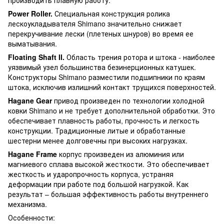
Power Roller
.
Специальная конструкция ролика
лескоукладывателя Shimano значительно снижает
перекручивание лески (плетеных шнуров) во время ее
выматывания.
Floating
Shaft
II
.
Область трения ротора и штока - наиболее
уязвимый узел большинства безинерционных катушек.
Конструкторы Shimano разместили подшипники по краям
штока, исключив излишний контакт трущихся поверхностей.
Hagane
Gear
привод произведен по технологии холодной
ковки Shimano и не требует дополнительной обработки. Это
обеспечивает плавность работы, прочность и легкость
конструкции. Традиционные литые и обработанные
шестерни менее долговечны при высоких нагрузках.
Hagane
Frame
корпус произведен из алюминия или
магниевого сплава высокой жесткости. Это обеспечивает
жесткость и ударопрочность корпуса, устраняя
деформации при работе под большой нагрузкой. Как
результат – большая эффективность работы внутреннего
механизма.
Особенности: