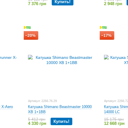
Купить!
7 376 грн
2 948 грн
−20%
−17%
Артикул: 2266.76.29
Артикул: 2266.7
 X-Aero
Катушка Shimano Beastmaster 10000
Катушка Shima
XB 1+1BB
14000 LC
5 412 грн
15 175 грн
Купить!
4 330 грн
12 668 грн