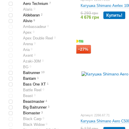
Aero Technium
7
Катушка Shimano Aerlex 1
Alaris
0
6 293 грн
Купить!
Aldebaran
2
4 676 грн
Alivio
9
Ambassadeur
0
Apex
0
Apex Double Reel
0
Arena
0
−27%
Aria
0
Axent
0
Azaki-30M
0
BG
0
Baitrunner
10
Bantam
1
Bass One XT
1
Battle Reel
0
Beast
0
Beastmaster
4
Big Baitrunner
3
Biomaster
3
Артикул: 2266.67.71
Black Carp
0
Катушка Shimano Aero C50
Black Widow
0
5 124 грн