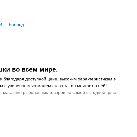
4
Вперед
ки во всем мире.
е благодаря доступной цене, высоким характеристикам в
ы с уверенностью можем сказать - он мечтает о ней!
ет магазине рыболовных товаров по самой выгодной цене.
м в магазин ВоблерОк.