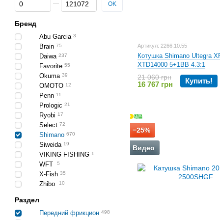
От Цена, грн
До Цена, грн
OK
Бренд
Abu Garcia
3
Brain
75
Артикул: 2266.10.55
Котушка Shimano Ultegra X
Daiwa
237
XTD14000 5+1BB 4.3:1
Favorite
55
Okuma
39
21 060 грн
Купить!
16 767 грн
OMOTO
12
Penn
11
Prologic
21
Ryobi
17
Select
72
−25%
Shimano
670
Siweida
19
Видео
VIKING FISHING
1
WFT
5
X-Fish
35
Zhibo
10
Раздел
Передний фрикцион
498