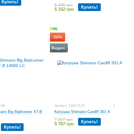
Купить!
6 436 грн
Купить!
5 152 грн
−20%
Видео
1
2.98
Артикул: 2266.73.20
no Big Baitrunner XT-B
Катушка Shimano Cardiff 301 A
7 207 грн
Купить!
5 767 грн
Купить!