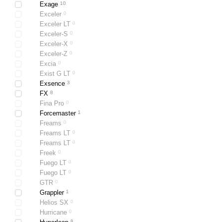
Exage
10
Exceler
0
Exceler LT
0
Exceler-S
0
Exceler-X
0
Exceler-Z
0
Excia
0
Exist G LT
0
Exsence
3
FX
8
Fina Pro
0
Forcemaster
1
Freams
0
Freams LT
0
Freams LT
0
Freek
0
Fuego LT
0
Fuego LT
0
GTR
0
Grappler
1
Helios SX
0
Hurricane
0
8