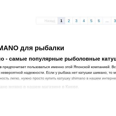
Назад
1
2
3
4
5
6
...
3
IMANO для рыбалки
о - самые популярные рыболовные катуш
 предпочитает пользоваться именно этой Японской компанией. Вс
 невероятной надежности. Если у рыбака нет катушки шимано, то м
ность легко, нужно просто купить катушку shimano в нашем интерн
ано можно в нашем магазине в Киеве.
 выбор катушек Shimano в Украине! Звони, заказывай, приходи к на