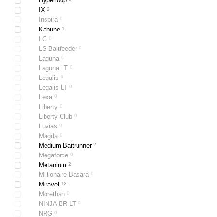
Hyperloop
IX
2
Inspira
0
Kabune
1
LG
0
LS Baitfeeder
0
Laguna
0
Laguna LT
0
Legalis
0
Legalis LT
0
Lexa
0
Liberty
0
Liberty Club
0
Luvias
0
Magda
0
Medium Baitrunner
2
Megaforce
0
Metanium
2
Millionaire Basara
0
Miravel
12
Morethan
0
NINJA BR LT
0
NRG
0