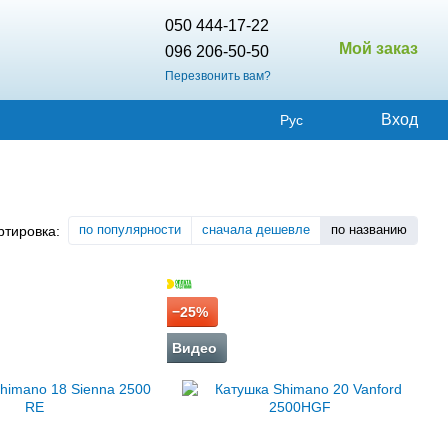
050 444-17-22
Мой заказ
096 206-50-50
Перезвонить вам?
Вход
Рус
по популярности
сначала дешевле
по названию
ртировка:
−25%
Видео