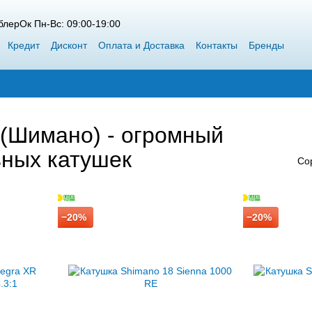
лерОк Пн-Вс: 09:00-19:00
Кредит
Дисконт
Оплата и Доставка
Контакты
Бренды
 Siweida
Каталог
Блог
Победители конкурсов от ВоблерОк
 (Шимано) - огромный
ных катушек
Со
−20%
−20%