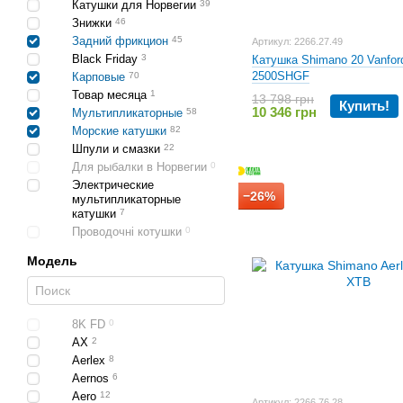
Катушки для Норвегии
39
Знижки
46
Задний фрикцион
45
Артикул: 2266.27.49
Black Friday
3
Катушка Shimano 20 Vanfor
2500SHGF
Карповые
70
Товар месяца
1
13 798 грн
Купить!
10 346 грн
Мультипликаторные
58
Морские катушки
82
Шпули и смазки
22
Для рыбалки в Норвегии
0
Электрические
−26%
мультипликаторные
катушки
7
Проводочні котушки
0
Модель
8K FD
0
AX
2
Aerlex
8
Aernos
6
Aero
12
Артикул: 2266.76.28