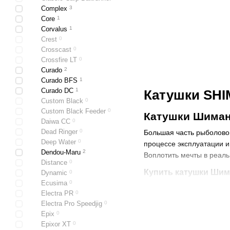
Complex
3
Core
1
Corvalus
1
Crest
0
Crosscast
0
Crossfire LT
0
Curado
2
Curado BFS
1
Curado DC
1
Катушки SH
Custom Black
0
Custom Black Feeder
0
Катушки Шиман
Daiwa CC
0
Dead Ringer
0
Большая часть рыболовов
Deep Water
0
процессе эксплуатации и
Dendou-Maru
2
Воплотить мечты в реаль
Distance
0
Купить катушки Шим
Dynamic
0
Ecusima
0
Да, у нас самый большой
Electra PR
0
Electra Pro Speedjig
0
Epix
0
Epixor XT
0