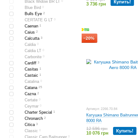
Black Widow BR LT
0
Купить!
3 736 грн
Blue Bird
0
Bulls Eye
2
CERTATE G LT
0
Caenan
1
Caius
2
−20%
Calcutta
3
Caldia
0
Caldia LT
0
Carbonite
0
Cardiff
3
Casitas
1
Castaic
1
Catalina
0
Catana
25
Cazna
2
Certate
0
Ceymar
0
Артикул: 2266.70.84
Charter Special
1
Катушка Shimano Baitrunner
Chronarch
2
8000 RA
Citica
3
12 596 грн
Купить!
Classic
0
10 076 грн
Classic Carp Baitrunner
0