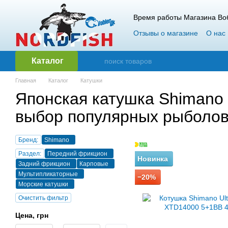
Перейти к основному контенту
Время работы Магазина Воб
Отзывы о магазине
О нас
Гарантия и возврат
Опт
Каталог
Главная
Каталог
Катушки
Японская катушка Shimano
выбор популярных рыболов
Бренд:
Shimano
Раздел:
Передний фрикцион
Новинка
Задний фрикцион
Карповые
Мультипликаторные
−20%
Морские катушки
Очистить фильтр
Цена, грн