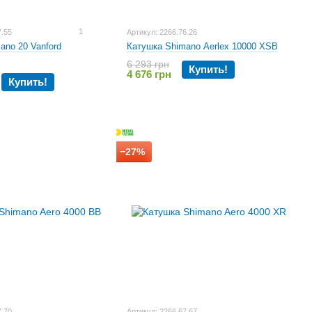
1
7.55
Артикул: 2266.76.26
ano 20 Vanford
Катушка Shimano Aerlex 10000 XSB
6 293 грн
Купить!
4 676 грн
Купить!
−27%
7.70
Артикул: 2266.67.67