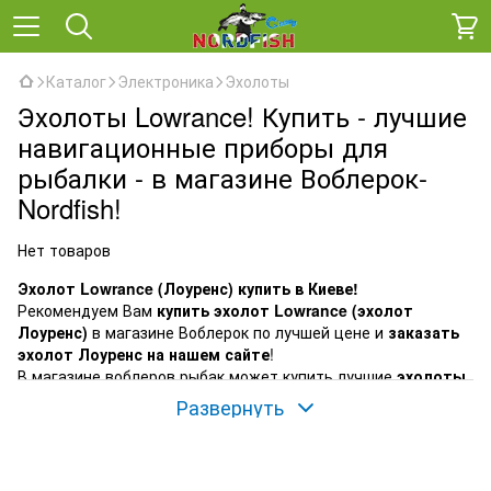
Каталог
Электроника
Эхолоты
Эхолоты Lowrance! Купить - лучшие
навигационные приборы для
рыбалки - в магазине Воблерок-
Nordfish!
Нет товаров
Эхолот Lowrance (Лоуренс) купить в Киеве!
Рекомендуем Вам
купить эхолот Lowrance (эхолот
Лоуренс)
в магазине Воблерок по лучшей цене и
заказать
эхолот Лоуренс на нашем сайте
!
В магазине воблеров рыбак может купить лучшие
эхолоты
Lowrance, по лучшей цене в Украине!
Развернуть