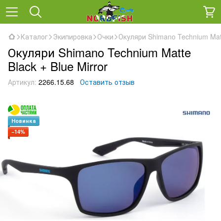
Каталог
Экипировка
Очки
Окуляри Shimano Technium Matte
Окуляри Shimano Technium Matte
Black + Blue Mirror
Артикул:
2266.15.68
Оставить отзыв
Новинка
−14%