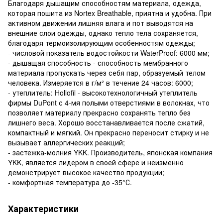
Благодаря дышащим способностям материала, одежда,
которая пошита из Nortex Breathable, приятна и удобна. При
активном движении лишняя влага и пот выводятся на
внешние слои одежды, однако тепло тела сохраняется,
благодаря термоизолирующим особенностям одежды;
- числовой показатель водостойкости WaterProof: 6000 мм;
- дышащая способность - способность мембранного
материала пропускать через себя пар, образуемый телом
человека. Измеряется в г/м² в течение 24 часов: 6000;
- утеплитель: Hollofil - высокотехнологичный утеплитель
фирмы DuPont с 4-мя полыми отверстиями в волокнах, что
позволяет материалу прекрасно сохранять тепло без
лишнего веса. Хорошо восстанавливается после сжатий,
компактный и мягкий. Он прекрасно переносит стирку и не
вызывает аллергических реакций;
- застежка-молния YKK. Производитель, японская компания
YKK, является лидером в своей сфере и неизменно
демонстрирует высокое качество продукции;
- комфортная температура до -35°С.
Характеристики