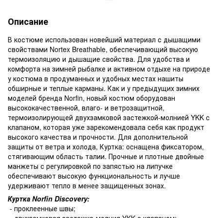
Описание
В костюме использован новейший материал с дышащими
свойствами Nortex Breathable, обеспечивающий высокую
термоизоляцию и дышащие свойства. Для удобства и
комфорта на зимней рыбалке и активном отдыхе на природе
у костюма в продуманных и удобных местах нашиты
обширные и теплые карманы. Как и у предыдущих зимних
моделей бренда Norfin, новый костюм оборудован
высококачественной, влаго- и ветрозащитной,
термоизолирующей двухзамковой застежкой-молнией YKK с
клапаном, которая уже зарекомендовала себя как продукт
высокого качества и прочности. Для дополнительной
защиты от ветра и холода, Куртка: оснащена фиксатором,
стягивающим область талии. Прочные и плотные двойные
манжеты с регулировкой по запястью на липучке
обеспечивают высокую функциональность и лучше
удерживают тепло в менее защищенных зонах.
Куртка Norfin Discovery:
- проклеенные швы;
- двухзамковая застежка-молния YKK с клапаном;