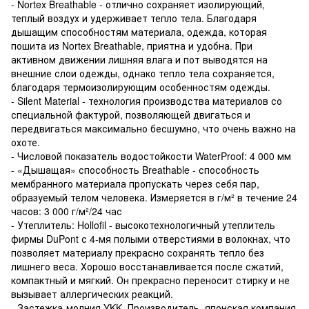
- Nortex Breathable - отлично сохраняет изолирующий,
теплый воздух и удерживает тепло тела. Благодаря
дышащим способностям материала, одежда, которая
пошита из Nortex Breathable, приятна и удобна. При
активном движении лишняя влага и пот выводятся на
внешние слои одежды, однако тепло тела сохраняется,
благодаря термоизолирующим особенностям одежды.
- Silent Material - технология производства материалов со
специальной фактурой, позволяющей двигаться и
передвигаться максимально бесшумно, что очень важно на
охоте.
- Числовой показатель водостойкости WaterProof: 4 000 мм
- «Дышащая» способность Breathable - способность
мембранного материала пропускать через себя пар,
образуемый телом человека. Измеряется в г/м² в течение 24
часов: 3 000 г/м²/24 час
- Утеплитель: Hollofil - высокотехнологичный утеплитель
фирмы DuPont с 4-мя полыми отверстиями в волокнах, что
позволяет материалу прекрасно сохранять тепло без
лишнего веса. Хорошо восстанавливается после сжатий,
компактный и мягкий. Он прекрасно переносит стирку и не
вызывает аллергических реакций.
- Застежка-молния YKK. Производитель, японская компания