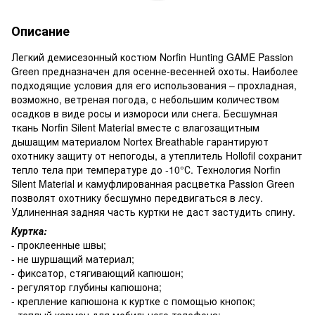
Описание
Легкий демисезонный костюм Norfin Hunting GAME Passion
Green предназначен для осенне-весенней охоты. Наиболее
подходящие условия для его использования – прохладная,
возможно, ветреная погода, с небольшим количеством
осадков в виде росы и измороси или снега. Бесшумная
ткань Norfin Silent Material вместе с влагозащитным
дышащим материалом Nortex Breathable гарантируют
охотнику защиту от непогоды, а утеплитель Hollofil сохранит
тепло тела при температуре до -10°С. Технология Norfin
Silent Material и камуфлированная расцветка Passion Green
позволят охотнику бесшумно передвигаться в лесу.
Удлиненная задняя часть куртки не даст застудить спину.
Куртка:
- проклеенные швы;
- не шуршащий материал;
- фиксатор, стягивающий капюшон;
- регулятор глубины капюшона;
- крепление капюшона к куртке с помощью кнопок;
- теплый карман для мобильного телефона;