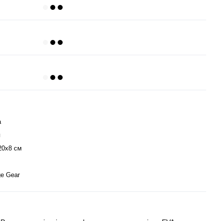
а
я
20x8 см
e Gear