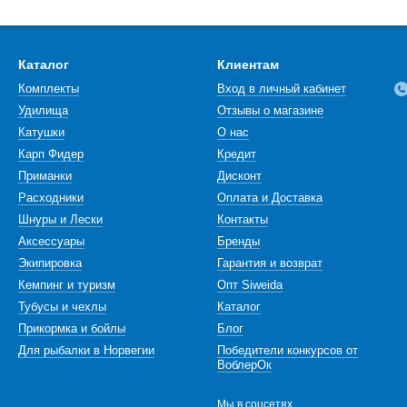
Каталог
Клиентам
Комплекты
Вход в личный кабинет
Удилища
Отзывы о магазине
Катушки
О нас
Карп Фидер
Кредит
Приманки
Дисконт
Расходники
Оплата и Доставка
Шнуры и Лески
Контакты
Аксессуары
Бренды
Экипировка
Гарантия и возврат
Кемпинг и туризм
Опт Siweida
Тубусы и чехлы
Каталог
Прикормка и бойлы
Блог
Для рыбалки в Норвегии
Победители конкурсов от
ВоблерОк
Мы в соцсетях