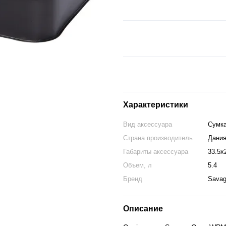
Характеристики
Вид аксессуара
Сумк
Страна производитель
Дани
Габариты аксессуара
33.5x
Объем, л
5.4
Бренд
Savag
Описание