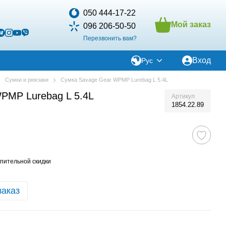
050 444-17-22
Мой заказ
096 206-50-50
Перезвонить вам?
Вход
Рус
Сумки и рюкзаки
Сумка Savage Gear WPMP Lurebag L 5.4L
PMP Lurebag L 5.4L
Артикул
1854.22.89
пительной скидки
заказ