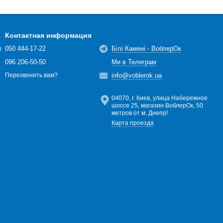
Контактная информация
050 444-17-22
Білі Камені - ВоблерОк
096 206-50-50
Ми в Телеграм
info@voblerok.ua
Перезвонить вам?
04070, г. Киев, улица Набережное
шоссе 25, магазин ВоблерОк, 50
метров от м. Днепр!
Карта проезда