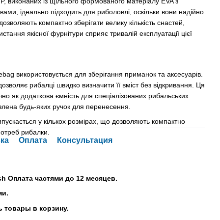
, виконаних із щільного формованого матеріалу EVA з
ми, ідеально підходить для риболовлі, оскільки вони надійно
дозволяють компактно зберігати велику кількість снастей,
стання якісної фурнітури сприяє тривалій експлуатації цієї
ag використовується для зберігання приманок та аксесуарів.
озволяє рибалці швидко визначити її вміст без відкривання. Ця
но як додаткова ємність для спеціалізованих рибальських
авлена будь-яких ручок для перенесення.
ускається у кількох розмірах, що дозволяють компактно
потреб рибалки.
ка
Оплата
Консультация
sh Оплата частями до 12 месяцев.
ми.
 товары в корзину.