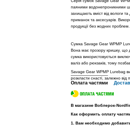
Серія сумок Savage Gear WPMP
паяними водонепроникними шва
захищають вміст від вологи та 
приманок та аксесуарів. Викори
продукції без жодних проблем.
Сумка Savage Gear WPMP Lureb
Вона має прозору кришку, що д
сумка використовується виключ
валіз або рюкзаків, тому позб
Savage Gear WPMP Lurebag вип
розкласти снасті, залежно від 
Оплата частями
Достав
В магазине Воблерок-Nordfi
Как оформить оплату частя
1. Вам необходимо добавить