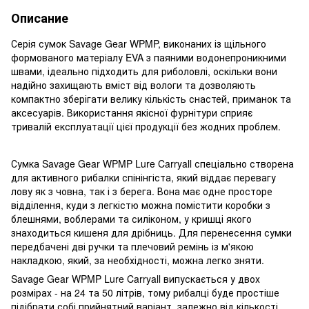
Описание
Серія сумок Savage Gear WPMP, виконаних із щільного
формованого матеріалу EVA з паяними водонепроникними
швами, ідеально підходить для риболовлі, оскільки вони
надійно захищають вміст від вологи та дозволяють
компактно зберігати велику кількість снастей, приманок та
аксесуарів. Використання якісної фурнітури сприяє
тривалій експлуатації цієї продукції без жодних проблем.
Сумка Savage Gear WPMP Lure Carryall спеціально створена
для активного рибалки спінінгіста, який віддає перевагу
лову як з човна, так і з берега. Вона має одне просторе
відділення, куди з легкістю можна помістити коробки з
блешнями, воблерами та силіконом, у кришці якого
знаходиться кишеня для дрібниць. Для перенесення сумки
передбачені дві ручки та плечовий ремінь із м'якою
накладкою, який, за необхідності, можна легко зняти.
Savage Gear WPMP Lure Carryall випускається у двох
розмірах - на 24 та 50 літрів, тому рибалці буде простіше
підібрати собі прийнятний варіант, залежно від кількості