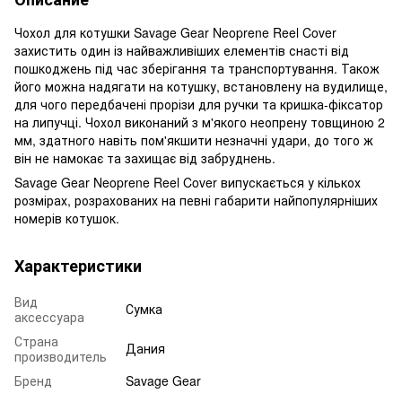
Чохол для котушки Savage Gear Neoprene Reel Cover
захистить один із найважливіших елементів снасті від
пошкоджень під час зберігання та транспортування. Також
його можна надягати на котушку, встановлену на вудилище,
для чого передбачені прорізи для ручки та кришка-фіксатор
на липучці. Чохол виконаний з м'якого неопрену товщиною 2
мм, здатного навіть пом'якшити незначні удари, до того ж
він не намокає та захищає від забруднень.
Savage Gear Neoprene Reel Cover випускається у кількох
розмірах, розрахованих на певні габарити найпопулярніших
номерів котушок.
Характеристики
Вид
Сумка
аксессуара
Страна
Дания
производитель
Бренд
Savage Gear