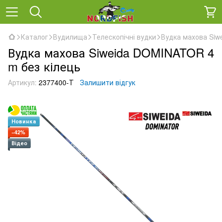
Каталог
Вудилища
Телескопічні вудки
Вудка махова Siw
Вудка махова Siweida DOMINATOR 4
m без кілець
Артикул:
2377400-Т
Залишити відгук
Новинка
−42%
Відео