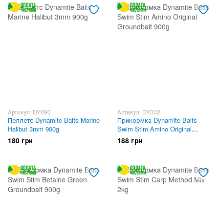
Артикул: DY090
Артикул: DY002
Пеллетс Dynamite Baits Marine
Прикормка Dynamite Baits
Halibut 3mm 900g
Swim Stim Amino Original
Groundbait 900g
180 грн
188 грн