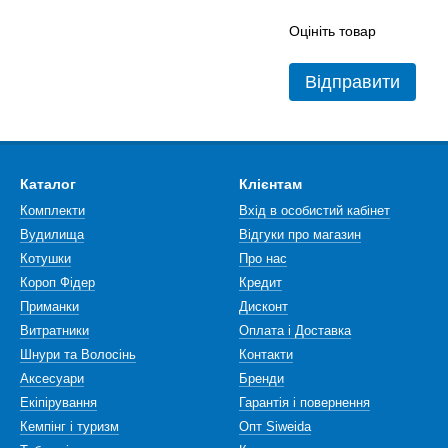
Оцініть товар
Відправити
Каталог
Клієнтам
Комплекти
Вхід в особистий кабінет
Вудилища
Відгуки про магазин
Котушки
Про нас
Короп Фідер
Кредит
Приманки
Дисконт
Витратники
Оплата і Доставка
Шнури та Волосінь
Контакти
Аксесуари
Бренди
Екіпірування
Гарантія і повернення
Кемпінг і туризм
Опт Siweida