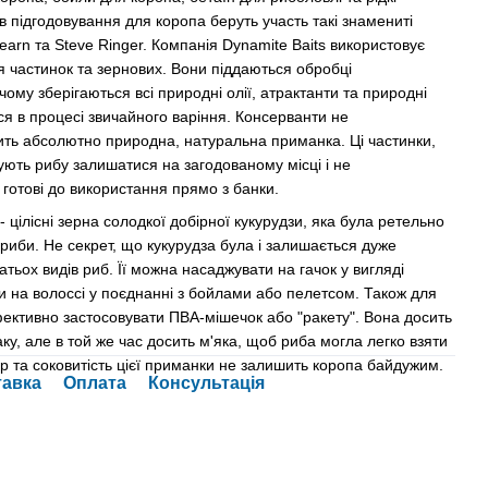
в підгодовування для коропа беруть участь такі знамениті
earn та Steve Ringer. Компанія Dynamite Baits використовує
я частинок та зернових. Вони піддаються обробці
чому зберігаються всі природні олії, атрактанти та природні
ся в процесі звичайного варіння. Консерванти не
ить абсолютно природна, натуральна приманка. Ці частинки,
ують рибу залишатися на загодованому місці і не
 готові до використання прямо з банки.
 цілісні зерна солодкої добірної кукурудзи, яка була ретельно
 риби. Не секрет, що кукурудза була і залишається дуже
ьох видів риб. Її можна насаджувати на гачок у вигляді
и на волоссі у поєднанні з бойлами або пелетсом. Також для
фективно застосовувати ПВА-мішечок або "ракету". Вона досить
ку, але в той же час досить м'яка, щоб риба могла легко взяти
р та соковитість цієї приманки не залишить коропа байдужим.
тавка
Оплата
Консультація