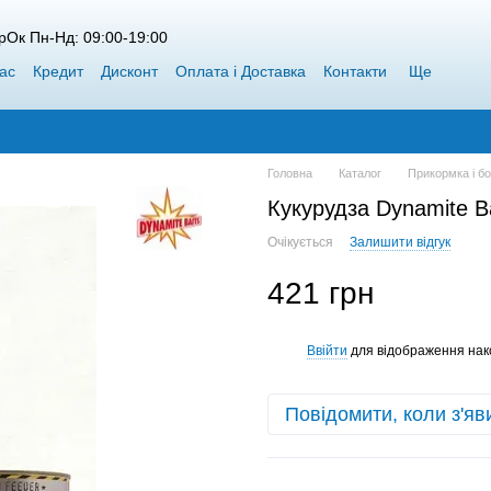
рОк Пн-Нд: 09:00-19:00
ас
Кредит
Дисконт
Оплата і Доставка
Контакти
Ще
Головна
Каталог
Прикормка і б
Кукурудза Dynamite Ba
Очікується
Залишити відгук
421 грн
Ввійти
для відображення нак
%
Повідомити, коли з'яв