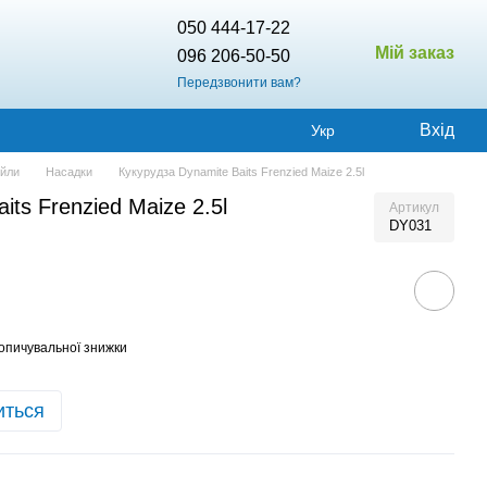
050 444-17-22
Мій заказ
096 206-50-50
Передзвонити вам?
Вхід
Укр
ойли
Насадки
Кукурудза Dynamite Baits Frenzied Maize 2.5l
its Frenzied Maize 2.5l
Артикул
DY031
опичувальної знижки
иться