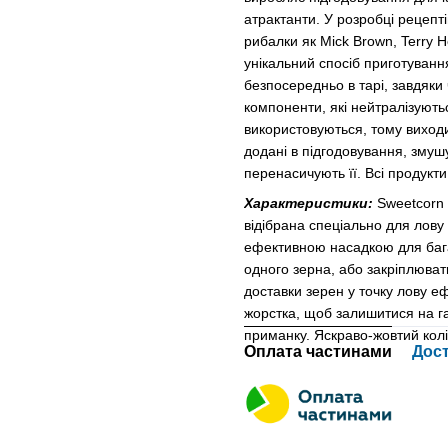
атрактанти. У розробці рецепті
рибалки як Mick Brown, Terry H
унікальний спосіб приготуванн
безпосередньо в тарі, завдяки 
компоненти, які нейтралізують
використовуються, тому виход
додані в підгодовування, змуш
перенасичують її. Всі продукти
Характеристики:
Sweetcorn -
відібрана спеціально для лову
ефективною насадкою для багат
одного зерна, або закріплюват
доставки зерен у точку лову е
жорстка, щоб залишитися на га
приманку. Яскраво-жовтий колі
Оплата частинами
Дос