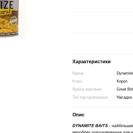
Характеристики
Бренд
Dynamite
Клює
Короп
Країна виробник
Great Bri
Тип підгодовування
Насадка
Опис
DYNAMITE BAITS
- найбільши
виробляє підгодовування для к