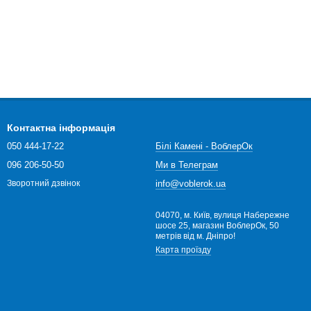
Контактна інформація
050 444-17-22
Білі Камені - ВоблерОк
096 206-50-50
Ми в Телеграм
info@voblerok.ua
Зворотний дзвінок
04070, м. Київ, вулиця Набережне
шосе 25, магазин ВоблерОк, 50
метрів від м. Дніпро!
Карта проїзду