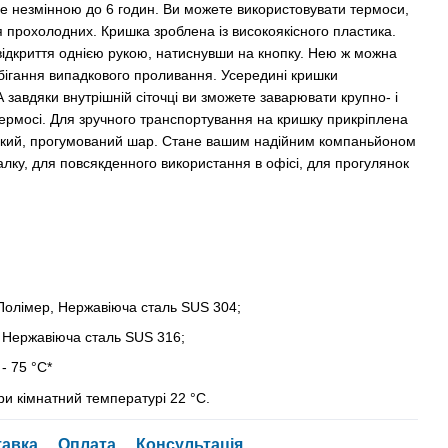
е незмінною до 6 годин. Ви можете використовувати термоси,
ля прохолодних. Кришка зроблена із високоякісного пластика.
ідкриття однією рукою, натиснувши на кнопку. Нею ж можна
обігання випадкового проливання. Усередині кришки
 завдяки внутрішній сіточці ви зможете заварювати крупно- і
термосі. Для зручного транспортування на кришку прикріплена
взкий, прогумований шар. Стане вашим надійним компаньйоном
ибалку, для повсякденного використання в офісі, для прогулянок
 Полімер, Нержавіюча сталь SUS 304;
: Нержавіюча сталь SUS 316;
- 75 °С*
и кімнатний температурі 22 °С.
тавка
Оплата
Консультація