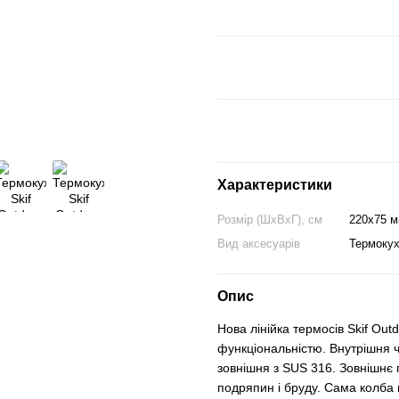
Характеристики
Розмір (ШхВхГ), см
220х75 
Вид аксесуарів
Термокух
Опис
Нова лінійка термосів Skif Ou
функціональністю. Внутрішня ч
зовнішня з SUS 316. Зовнішнє 
подряпин і бруду. Сама колба 