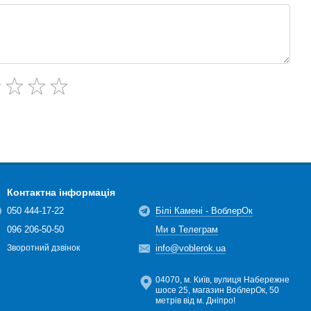
Контактна інформація
050 444-17-22
Білі Камені - ВоблерОк
096 206-50-50
Ми в Телеграм
info@voblerok.ua
Зворотний дзвінок
04070, м. Київ, вулиця Набережне
шосе 25, магазин ВоблерОк, 50
метрів від м. Дніпро!