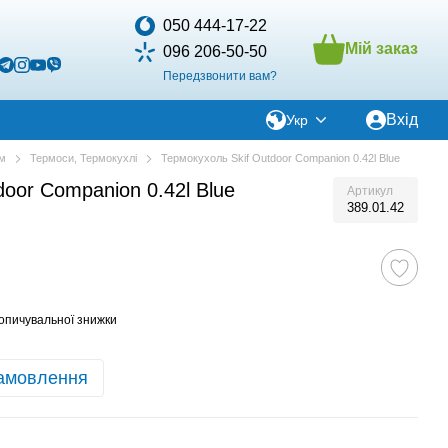
050 444-17-22
Мій заказ
096 206-50-50
Передзвонити вам?
Вхід
Укр
зм
Термоси, Термокухлі
Термокухоль Skif Outdoor Companion 0.42l Blue
door Companion 0.42l Blue
Артикул
389.01.42
опичувальної знижки
амовлення