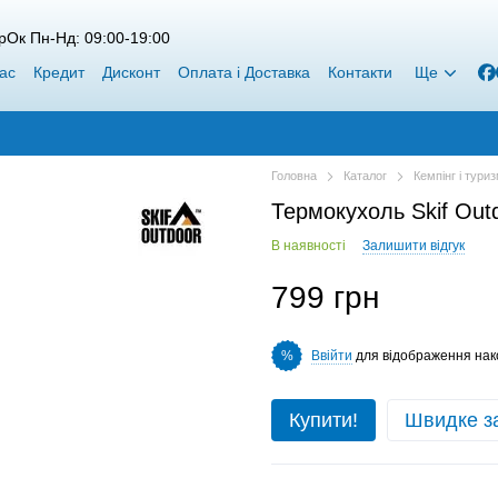
рОк Пн-Нд: 09:00-19:00
ас
Кредит
Дисконт
Оплата і Доставка
Контакти
Ще
Головна
Каталог
Кемпінг і тури
Термокухоль Skif Out
В наявності
Залишити відгук
799 грн
Ввійти
для відображення нак
%
Купити!
Швидке з