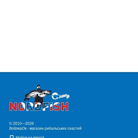
© 2010—2026
ВоблерОк - магазин рибальських снастей
Мобільна версія