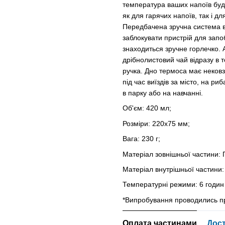
температура ваших напоїв буд
як для гарячих напоїв, так і д
Передбачена зручна система в
заблокувати пристрій для зап
знаходиться зручне горлечко. А
дрібнолистовий чай відразу в 
ручка. Дно термоса має неко
під час виїздів за місто, на р
в парку або на навчанні.
Об'єм: 420 мл;
Розміри: 220х75 мм;
Вага: 230 г;
Матеріал зовнішньої частини:
Матеріал внутрішньої частини
Температурні режими: 6 годин 
*Випробування проводились пр
Оплата частинами
Дос