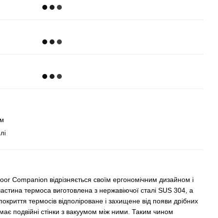
мм
лі
tdoor Companion відрізняється своїм ергономічним дизайном і
астина термоса виготовлена з нержавіючої сталі SUS 304, а
покриття термосів відполіроване і захищене від появи дрібних
має подвійні стінки з вакуумом між ними. Таким чином