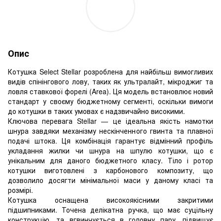
Опис
Котушка Select Stellar розроблена для найбільш вимогливих
видів спінінгового лову, таких як ультралайт, мікроджиг та
ловля ставкової форелі (Area). Ця модель встановлює новий
стандарт у своєму бюджетному сегменті, оскільки вимоги
до котушки в таких умовах є надзвичайно високими.
Ключова перевага Stellar — це ідеальна якість намотки
шнура завдяки механізму нескінченного гвинта та плавної
подачі штока. Ця комбінація гарантує відмінний профіль
укладання жилки чи шнура на шпулю котушки, що є
унікальним для даного бюджетного класу. Тіло і ротор
котушки виготовлені з карбонового композиту, що
дозволило досягти мінімальної маси у даному класі та
розмірі.
Котушка оснащена високоякісними закритими
підшипниками. Точена делікатна ручка, що має суцільну
конструкцію, та вгвинчується в головну пару, підвищує