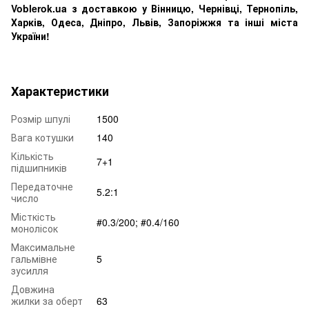
Voblerok.ua з доставкою у Вінницю, Чернівці, Тернопіль,
Харків, Одеса, Дніпро, Львів, Запоріжжя та інші міста
України!
Характеристики
Розмір шпулі
1500
Вага котушки
140
Кількість
7+1
підшипників
Передаточне
5.2:1
число
Місткість
#0.3/200; #0.4/160
монолісок
Максимальне
гальмівне
5
зусилля
Довжина
жилки за оберт
63