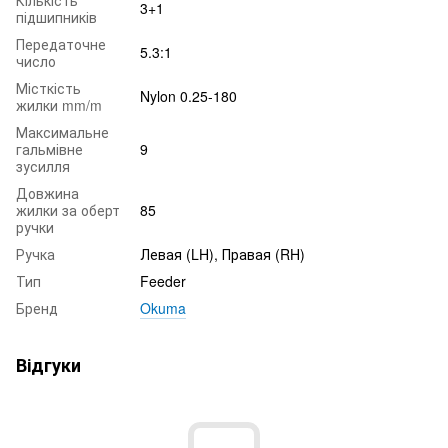
3+1
підшипників
Передаточне
5.3:1
число
Місткість
Nylon 0.25-180
жилки mm/m
Максимальне
гальмівне
9
зусилля
Довжина
жилки за оберт
85
ручки
Ручка
Левая (LH), Правая (RH)
Тип
Feeder
Бренд
Okuma
Відгуки