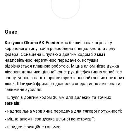
Опис
Котушка Okuma 6K Feeder
має безліч ознак агрегату
коропового типу, хоча розроблена спеціально для лову
фідера. Оснащена шпулею з довгим ходом 30 мм і
надповільною черв'ячною передачею, котушка
відрізняється плавною роботою. Міцна алюмінієва дужка
лісовкладальника цільної конструкції ефективно запобігає
заплутуванню навіть при використанні найтонших плетених
лісок. Швидкий фрикціон дозволяє оперативно змінювати
гальмівне зусилля.
- шпуля з довгим ходом 30 мм для далеких та точних
закидів;
- надповільна черв'ячна передача для тягової потужності;
- міцна алюмінієва дужка цільної конструкції;
- швидке фрикційне гальмо;