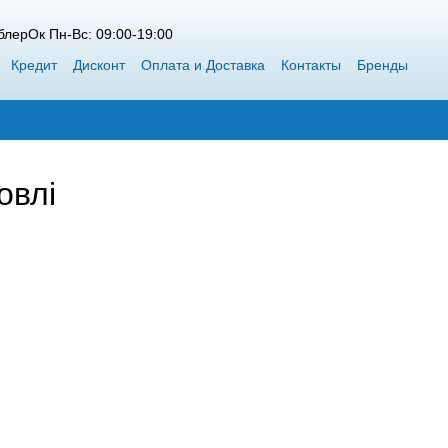
лерОк Пн-Вс: 09:00-19:00
Кредит
Дисконт
Оплата и Доставка
Контакты
Бренды
 Siweida
Каталог
Блог
Победители конкурсов от ВоблерОк
овлі