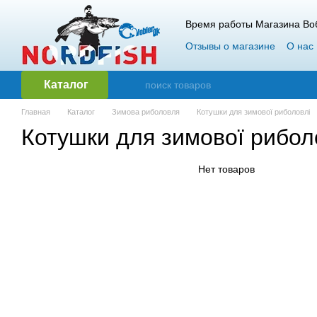
Перейти к основному контенту
Время работы Магазина Воб
Отзывы о магазине
О нас
Гарантия и возврат
Опт
Каталог
Главная
Каталог
Зимова риболовля
Котушки для зимової риболовлі
Котушки для зимової рибол
Нет товаров