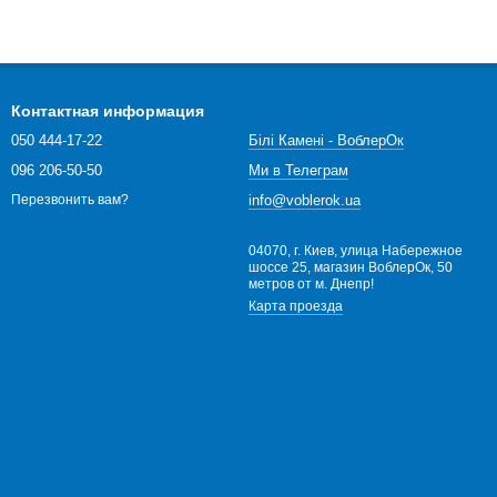
Контактная информация
050 444-17-22
Білі Камені - ВоблерОк
096 206-50-50
Ми в Телеграм
info@voblerok.ua
Перезвонить вам?
04070, г. Киев, улица Набережное
шоссе 25, магазин ВоблерОк, 50
метров от м. Днепр!
Карта проезда