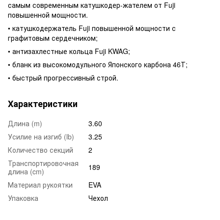
самым современным катушкодер-жателем от Fuji
повышенной мощности.
• катушкодержатель Fuji повышенной мощности с
графитовым сердечником;
• антизахлестные кольца Fuji KWAG;
• бланк из высокомодульного Японского карбона 46Т;
• быстрый прогрессивный строй.
Характеристики
Длина (m)
3.60
Усилие на изгиб (lb)
3.25
Количество секций
2
Транспортировочная
189
длина (cm)
Материал рукоятки
EVA
Упаковка
Чехол