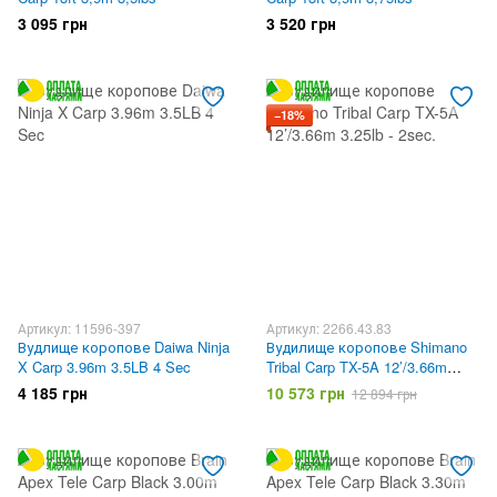
3 095 грн
3 520 грн
−18%
Артикул: 11596-397
Артикул: 2266.43.83
Вудлище коропове Daiwa Ninja
Вудилище коропове Shimano
X Carp 3.96m 3.5LB 4 Sec
Tribal Carp TX-5A 12’/3.66m
3.25lb - 2sec.
4 185 грн
10 573 грн
12 894 грн