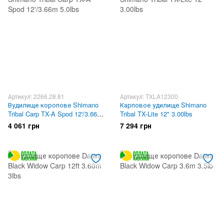
Артикул: 2266.28.81
Артикул: TXLA12300
Вудилище коропове Shimano
Карповое удилище Shimano
Tribal Carp TX-A Spod 12'/3.66m
Tribal TX-Lite 12" 3.00lbs
5.0lbs
4 061 грн
7 294 грн