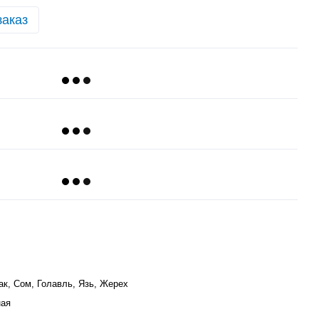
заказ
ак, Сом, Голавль, Язь, Жерех
ная