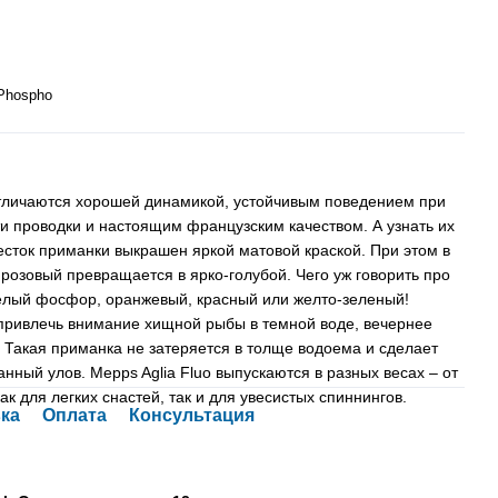
 Phospho
личаются хорошей динамикой, устойчивым поведением при
ти проводки и настоящим французским качеством. А узнать их
есток приманки выкрашен яркой матовой краской. При этом в
 розовый превращается в ярко-голубой. Чего уж говорить про
 белый фосфор, оранжевый, красный или желто-зеленый!
 привлечь внимание хищной рыбы в темной воде, вечернее
д. Такая приманка не затеряется в толще водоема и сделает
нный улов. Mepps Aglia Fluo выпускаются в разных весах – от
ак для легких снастей, так и для увесистых спиннингов.
ка
Оплата
Консультация