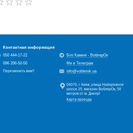
Контактная информация
050 444-17-22
Білі Камені - ВоблерОк
096 206-50-50
Ми в Телеграм
info@voblerok.ua
Перезвонить вам?
04070, г. Киев, улица Набережное
шоссе 25, магазин ВоблерОк, 50
метров от м. Днепр!
Карта проезда