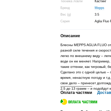
Техника ловли
Кастинг
Бренд
Mepps
Вес (g)
3.5
Серия
Aglia Fluo
Описание
Блесны MEPPS AGLIA FLUO от
разной силе течения и скорос
легко по внешнему виду – леп
воде он ее меняет. Например,
такие оттенки, как тигровый,
Сделано это с одной целью –
время, ненастную погоду и т.
свое дело – принесет долгожда
2,5 до 13 грамм – и подойдут к
Оплата частями
Достав