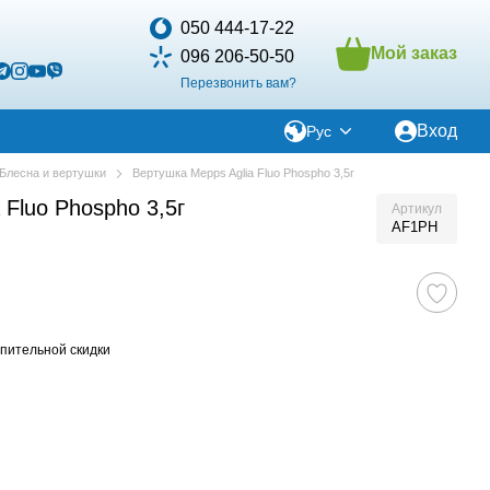
050 444-17-22
Мой заказ
096 206-50-50
Перезвонить вам?
Вход
Рус
Блесна и вертушки
Вертушка Mepps Aglia Fluo Phospho 3,5г
 Fluo Phospho 3,5г
Артикул
AF1PH
пительной скидки