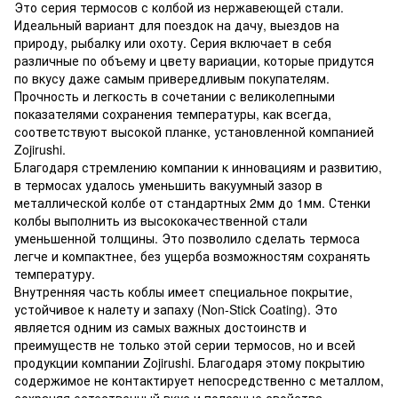
Это серия термосов с колбой из нержавеющей стали.
Идеальный вариант для поездок на дачу, выездов на
природу, рыбалку или охоту. Серия включает в себя
различные по объему и цвету вариации, которые придутся
по вкусу даже самым привередливым покупателям.
Прочность и легкость в сочетании с великолепными
показателями сохранения температуры, как всегда,
соответствуют высокой планке, установленной компанией
Zojirushi.
Благодаря стремлению компании к инновациям и развитию,
в термосах удалось уменьшить вакуумный зазор в
металлической колбе от стандартных 2мм до 1мм. Стенки
колбы выполнить из высококачественной стали
уменьшенной толщины. Это позволило сделать термоса
легче и компактнее, без ущерба возможностям сохранять
температуру.
Внутренняя часть коблы имеет специальное покрытие,
устойчивое к налету и запаху (Non-Stick Coating). Это
является одним из самых важных достоинств и
преимуществ не только этой серии термосов, но и всей
продукции компании Zojirushi. Благодаря этому покрытию
содержимое не контактирует непосредственно с металлом,
сохраняя естественный вкус и полезные свойства.