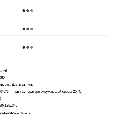
иний
060
нисекс, Для мужчины
-8°С/6 ч (при температуре окружающей среды 20 °С)
0
50х125х340
ержавеющая сталь