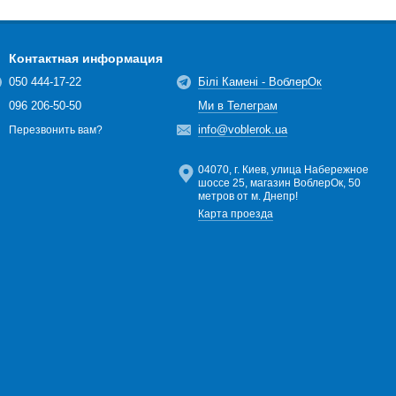
Контактная информация
050 444-17-22
Білі Камені - ВоблерОк
096 206-50-50
Ми в Телеграм
info@voblerok.ua
Перезвонить вам?
04070, г. Киев, улица Набережное
шоссе 25, магазин ВоблерОк, 50
метров от м. Днепр!
Карта проезда