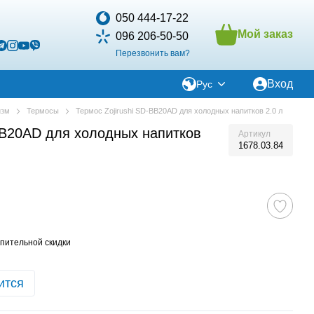
050 444-17-22
Мой заказ
096 206-50-50
Перезвонить вам?
Вход
Рус
изм
Термосы
Термос Zojirushi SD-BB20AD для холодных напитков 2.0 л
-BB20AD для холодных напитков
Артикул
1678.03.84
пительной скидки
ится