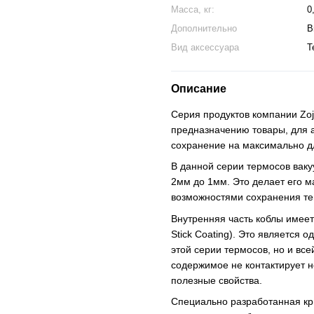
Масса, кг:
0
Дополнительно
В
Вид аксессуара
Т
Описание
Серия продуктов компании Zoj
предназначению товары, для 
сохранение на максимально д
В данной серии термосов вак
2мм до 1мм. Это делает его м
возможностями сохранения т
Внутренняя часть коблы имеет
Stick Coating). Это является 
этой серии термосов, но и все
содержимое не контактирует н
полезные свойства.
Специально разработанная кры