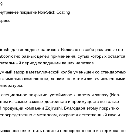
,9
нутреннее покрытие Non-Stick Coating
ермос
irushi для холодных напитков. Включает в себя различные по
абсолютно разных целей применения, сутью которых остается
лительный период холодными ваших напитков.
уумный зазор в металлической колбе уменьшен со стандартных
аксимально компактным, легким, но с теми же великолепными
емпературы.
 специальное покрытие, устойчивое к налету и запаху (Non-
одним из самых важных достоинств и преимуществ не только
й продукции компании Zojirushi. Благодаря этому покрытию
епосредственно с металлом, сохраняя естественный вкус и
шка позволяет пить напитки непосредственно из термоса, не