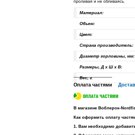
проливая и не обливаясь.
Материал
Обьем:
2 
Цвет:
Син
Страна производитель:
Диаметр горловины, мм:
Размеры, Д х Ш х В
Вес, г
: 90
Оплата частями
Достав
В магазине Воблерок-Nordfi
Как оформить оплату частя
1. Вам необходимо добавить