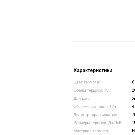
Характеристики
Цвет термоса:
С
Объем термоса, мл:
2
Для кого:
У
Сбережение тепла, С/ч.:
4
Диаметр горловины, мм:
7
Размеры термоса, ДхШхВ:
1
Материал термоса:
Н