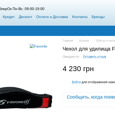
лерОк Пн-Вс: 09:00-19:00
Кредит
Дисконт
Оплата и Доставка
Контакты
Бренды
 Siweida
Каталог
Блог
Победители конкурсов от ВоблерОк
Главная
Каталог
Тубусы и чех
Чехол для удилища F
Ожидается
Оставить отзыв
4 230 грн
Войти
для отображения нако
%
Сообщить, когда появ