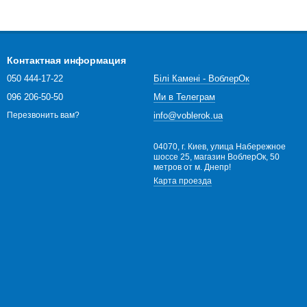
Контактная информация
050 444-17-22
Білі Камені - ВоблерОк
096 206-50-50
Ми в Телеграм
info@voblerok.ua
Перезвонить вам?
04070, г. Киев, улица Набережное
шоссе 25, магазин ВоблерОк, 50
метров от м. Днепр!
Карта проезда