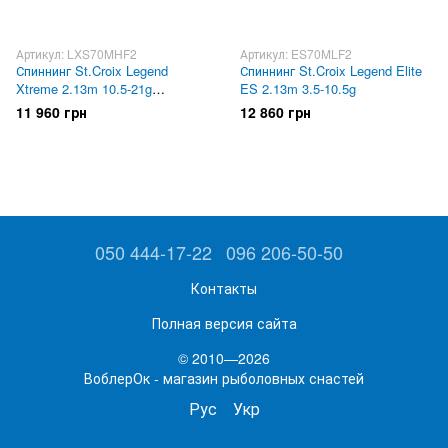
Артикул: LXS70MHF2
Артикул: ES70MLF2
Спиннинг St.Croix Legend
Спиннинг St.Croix Legend Elite
Xtreme 2.13m 10.5-21g
ES 2.13m 3.5-10.5g
LXS70MHF2
11 960 грн
12 860 грн
050 444-17-22
096 206-50-50
Контакты
Полная версия сайта
© 2010—2026
ВоблерОк - магазин рыболовных снастей
Рус
Укр